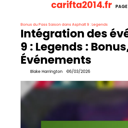
carifta2014.fr
Skip
PAGE
to
content
Bonus du Pass Saison dans Asphalt 9 : Legends
Intégration des é
9 : Legends : Bonu
Événements
Blake Harrington
06/03/2026