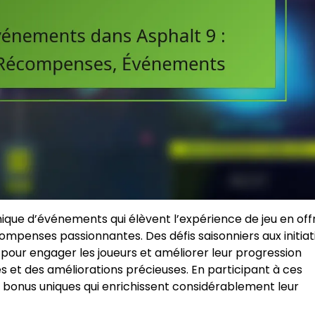
ue d’événements qui élèvent l’expérience de jeu en off
mpenses passionnantes. Des défis saisonniers aux initiat
ur engager les joueurs et améliorer leur progression
es et des améliorations précieuses. En participant à ces
bonus uniques qui enrichissent considérablement leur