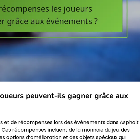
oueurs peuvent-ils gagner grâce aux
us et de récompenses lors des événements dans Asphalt 9
u. Ces récompenses incluent de la monnaie du jeu, des
des options d’amélioration et des objets spéciaux qui