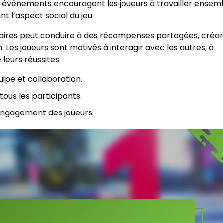
Ces événements encouragent les joueurs à travailler ensem
 l’aspect social du jeu.
ires peut conduire à des récompenses partagées, créa
Les joueurs sont motivés à interagir avec les autres, à
leurs réussites.
uipe et collaboration.
ous les participants.
engagement des joueurs.