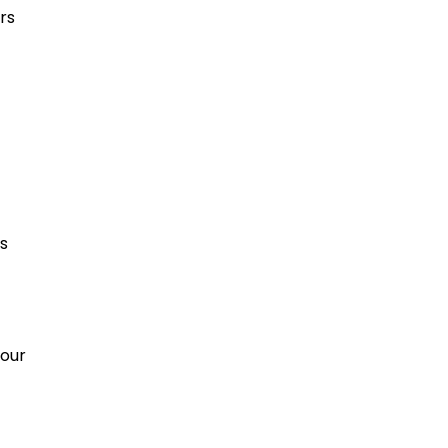
rs
rs
pour