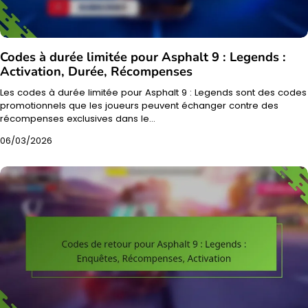
Codes à durée limitée pour Asphalt 9 : Legends :
Activation, Durée, Récompenses
Les codes à durée limitée pour Asphalt 9 : Legends sont des codes
promotionnels que les joueurs peuvent échanger contre des
récompenses exclusives dans le…
06/03/2026