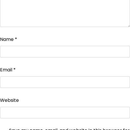
Name
*
Email
*
Website