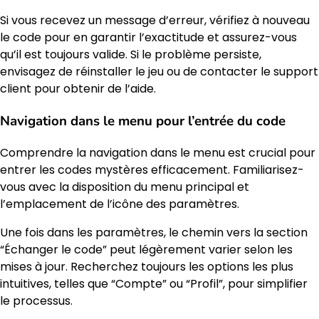
Si vous recevez un message d’erreur, vérifiez à nouveau
le code pour en garantir l’exactitude et assurez-vous
qu’il est toujours valide. Si le problème persiste,
envisagez de réinstaller le jeu ou de contacter le support
client pour obtenir de l’aide.
Navigation dans le menu pour l’entrée du code
Comprendre la navigation dans le menu est crucial pour
entrer les codes mystères efficacement. Familiarisez-
vous avec la disposition du menu principal et
l’emplacement de l’icône des paramètres.
Une fois dans les paramètres, le chemin vers la section
“Échanger le code” peut légèrement varier selon les
mises à jour. Recherchez toujours les options les plus
intuitives, telles que “Compte” ou “Profil”, pour simplifier
le processus.