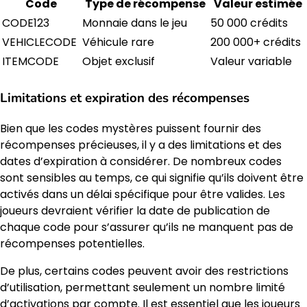
Code
Type de récompense
Valeur estimée
CODE123
Monnaie dans le jeu
50 000 crédits
VEHICLECODE
Véhicule rare
200 000+ crédits
ITEMCODE
Objet exclusif
Valeur variable
Limitations et expiration des récompenses
Bien que les codes mystères puissent fournir des
récompenses précieuses, il y a des limitations et des
dates d’expiration à considérer. De nombreux codes
sont sensibles au temps, ce qui signifie qu’ils doivent être
activés dans un délai spécifique pour être valides. Les
joueurs devraient vérifier la date de publication de
chaque code pour s’assurer qu’ils ne manquent pas de
récompenses potentielles.
De plus, certains codes peuvent avoir des restrictions
d’utilisation, permettant seulement un nombre limité
d’activations par compte. Il est essentiel que les joueurs