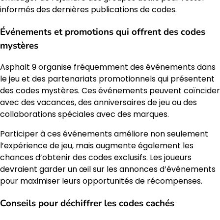
informés des dernières publications de codes.
Événements et promotions qui offrent des codes
mystères
Asphalt 9 organise fréquemment des événements dans
le jeu et des partenariats promotionnels qui présentent
des codes mystères. Ces événements peuvent coïncider
avec des vacances, des anniversaires de jeu ou des
collaborations spéciales avec des marques.
Participer à ces événements améliore non seulement
l’expérience de jeu, mais augmente également les
chances d’obtenir des codes exclusifs. Les joueurs
devraient garder un œil sur les annonces d’événements
pour maximiser leurs opportunités de récompenses.
Conseils pour déchiffrer les codes cachés