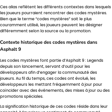
Ces alias reflètent les différents contextes dans lesquels
les joueurs pourraient rencontrer des codes mystères.
Bien que le terme “codes mystères” soit le plus
couramment utilisé, les joueurs peuvent les désigner
différemment selon la source ou la promotion.
Contexte historique des codes mystères dans
Asphalt 9
Les codes mystères font partie d’Asphalt 9 : Legends
depuis son lancement, servant d’outil pour les
développeurs afin d’engager la communauté des
joueurs. Au fil du temps, ces codes ont évolué, les
développeurs les mettant fréquemment à jour pour
coïncider avec des événements, des mises à jour ou des
promotions spéciales.
La signification historique de ces codes réside dans leur