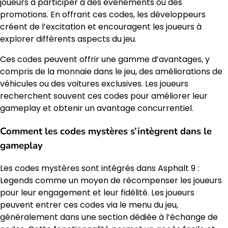
joueurs à participer à des événements ou des
promotions. En offrant ces codes, les développeurs
créent de l’excitation et encouragent les joueurs à
explorer différents aspects du jeu.
Ces codes peuvent offrir une gamme d’avantages, y
compris de la monnaie dans le jeu, des améliorations de
véhicules ou des voitures exclusives. Les joueurs
recherchent souvent ces codes pour améliorer leur
gameplay et obtenir un avantage concurrentiel.
Comment les codes mystères s’intègrent dans le
gameplay
Les codes mystères sont intégrés dans Asphalt 9 :
Legends comme un moyen de récompenser les joueurs
pour leur engagement et leur fidélité. Les joueurs
peuvent entrer ces codes via le menu du jeu,
généralement dans une section dédiée à l’échange de