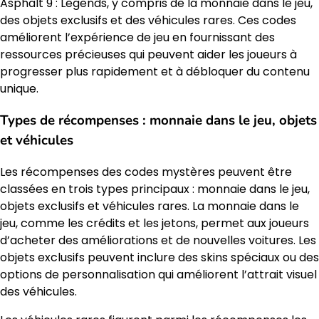
Asphalt 9 : Legends, y compris de la monnaie dans le jeu,
des objets exclusifs et des véhicules rares. Ces codes
améliorent l’expérience de jeu en fournissant des
ressources précieuses qui peuvent aider les joueurs à
progresser plus rapidement et à débloquer du contenu
unique.
Types de récompenses : monnaie dans le jeu, objets
et véhicules
Les récompenses des codes mystères peuvent être
classées en trois types principaux : monnaie dans le jeu,
objets exclusifs et véhicules rares. La monnaie dans le
jeu, comme les crédits et les jetons, permet aux joueurs
d’acheter des améliorations et de nouvelles voitures. Les
objets exclusifs peuvent inclure des skins spéciaux ou des
options de personnalisation qui améliorent l’attrait visuel
des véhicules.