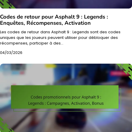
Codes de retour pour Asphalt 9 : Legends :
Enquêtes, Récompenses, Activation
Les codes de retour dans Asphalt 9 : Legends sont des codes
uniques que les joueurs peuvent utiliser pour débloquer des
récompenses, participer à des…
04/03/2026