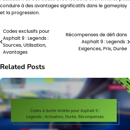
conduire à des avantages significatifs dans le gameplay
et la progression.
Codes exclusifs pour
Post
Récompenses de défi dans
Asphalt 9 : Legends :
Asphalt 9 : Legends :
navigation
Sources, Utilisation,
Exigences, Prix, Durée
Avantages
Related Posts