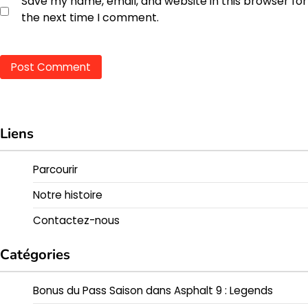
Save my name, email, and website in this browser for
the next time I comment.
Liens
Parcourir
Notre histoire
Contactez-nous
Catégories
Bonus du Pass Saison dans Asphalt 9 : Legends