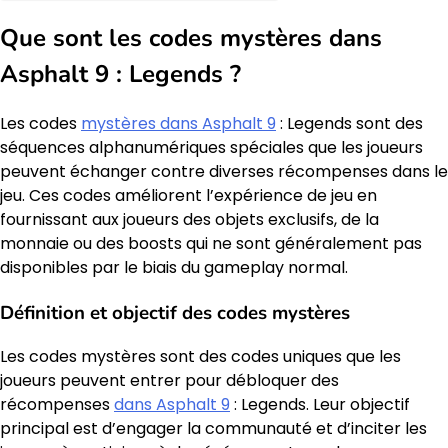
Que sont les codes mystères dans
Asphalt 9 : Legends ?
Les codes
mystères dans Asphalt 9
: Legends sont des
séquences alphanumériques spéciales que les joueurs
peuvent échanger contre diverses récompenses dans le
jeu. Ces codes améliorent l’expérience de jeu en
fournissant aux joueurs des objets exclusifs, de la
monnaie ou des boosts qui ne sont généralement pas
disponibles par le biais du gameplay normal.
Définition et objectif des codes mystères
Les codes mystères sont des codes uniques que les
joueurs peuvent entrer pour débloquer des
récompenses
dans Asphalt 9
: Legends. Leur objectif
principal est d’engager la communauté et d’inciter les