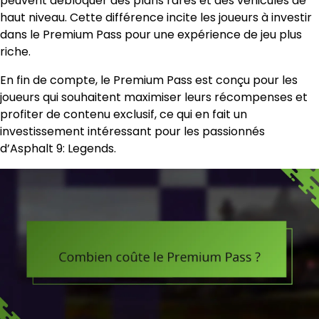
peuvent débloquer des plans rares et des véhicules de
haut niveau. Cette différence incite les joueurs à investir
dans le Premium Pass pour une expérience de jeu plus
riche.
En fin de compte, le Premium Pass est conçu pour les
joueurs qui souhaitent maximiser leurs récompenses et
profiter de contenu exclusif, ce qui en fait un
investissement intéressant pour les passionnés
d’Asphalt 9: Legends.