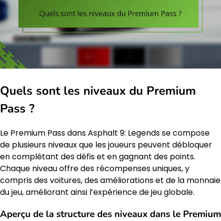
Quels sont les niveaux du Premium
Pass ?
Le Premium Pass dans Asphalt 9: Legends se compose
de plusieurs niveaux que les joueurs peuvent débloquer
en complétant des défis et en gagnant des points.
Chaque niveau offre des récompenses uniques, y
compris des voitures, des améliorations et de la monnaie
du jeu, améliorant ainsi l’expérience de jeu globale.
Aperçu de la structure des niveaux dans le Premium