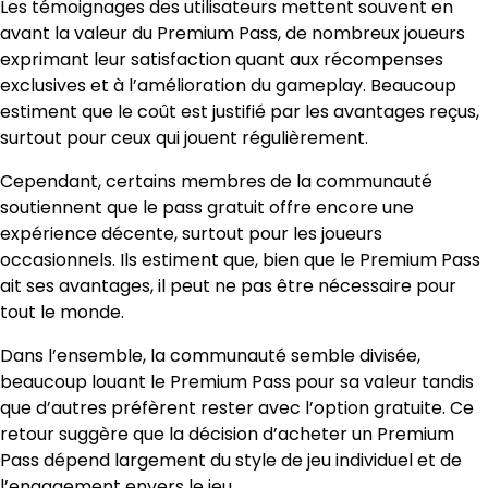
Les témoignages des utilisateurs mettent souvent en
avant la valeur du Premium Pass, de nombreux joueurs
exprimant leur satisfaction quant aux récompenses
exclusives et à l’amélioration du gameplay. Beaucoup
estiment que le coût est justifié par les avantages reçus,
surtout pour ceux qui jouent régulièrement.
Cependant, certains membres de la communauté
soutiennent que le pass gratuit offre encore une
expérience décente, surtout pour les joueurs
occasionnels. Ils estiment que, bien que le Premium Pass
ait ses avantages, il peut ne pas être nécessaire pour
tout le monde.
Dans l’ensemble, la communauté semble divisée,
beaucoup louant le Premium Pass pour sa valeur tandis
que d’autres préfèrent rester avec l’option gratuite. Ce
retour suggère que la décision d’acheter un Premium
Pass dépend largement du style de jeu individuel et de
l’engagement envers le jeu.