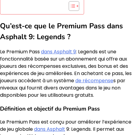
Qu’est-ce que le Premium Pass dans
Asphalt 9: Legends ?
Le Premium Pass
dans Asphalt 9
: Legends est une
fonctionnalité basée sur un abonnement qui offre aux
joueurs des récompenses exclusives, des bonus et des
expériences de jeu améliorées. En achetant ce pass, les
joueurs accèdent à un système
de récompense
s par
niveaux qui fournit divers avantages dans le jeu non
disponibles pour les utilisateurs gratuits.
Définition et objectif du Premium Pass
Le Premium Pass est conçu pour améliorer l’expérience
de jeu globale
dans Asphalt
9: Legends. Il permet aux