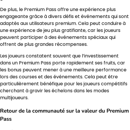
De plus, le Premium Pass offre une expérience plus
engageante grâce à divers défis et événements qui sont
adaptés aux utilisateurs premium. Cela peut conduire à
une expérience de jeu plus gratifiante, car les joueurs
peuvent participer à des événements spéciaux qui
offrent de plus grandes récompenses.
Les joueurs constatent souvent que l’investissement
dans un Premium Pass porte rapidement ses fruits, car
les bonus peuvent mener à une meilleure performance
lors des courses et des événements. Cela peut être
particulièrement bénéfique pour les joueurs compétitifs
cherchant à gravir les échelons dans les modes
multijoueurs.
Retour de la communauté sur la valeur du Premium
Pass