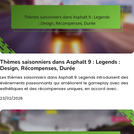
Thèmes saisonniers dans Asphalt 9 : Legends :
Design, Récompenses, Durée
Les thèmes saisonniers dans Asphalt 9: Legends introduisent des
événements passionnants qui améliorent le gameplay avec des
esthétiques et des récompenses uniques, en accord avec…
23/02/2026