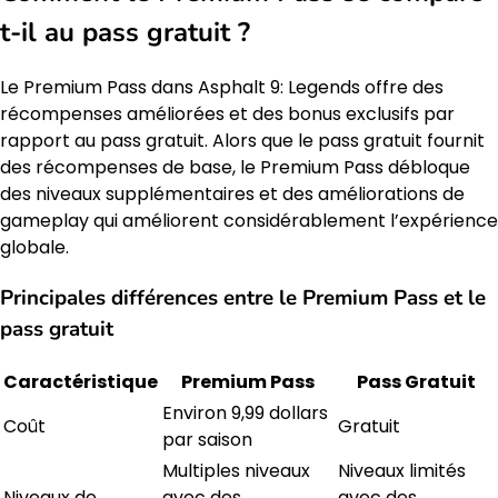
t-il au pass gratuit ?
Le Premium Pass dans Asphalt 9: Legends offre des
récompenses améliorées et des bonus exclusifs par
rapport au pass gratuit. Alors que le pass gratuit fournit
des récompenses de base, le Premium Pass débloque
des niveaux supplémentaires et des améliorations de
gameplay qui améliorent considérablement l’expérience
globale.
Principales différences entre le Premium Pass et le
pass gratuit
Caractéristique
Premium Pass
Pass Gratuit
Environ 9,99 dollars
Coût
Gratuit
par saison
Multiples niveaux
Niveaux limités
Niveaux de
avec des
avec des