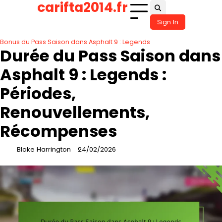
carifta2014.fr
Skip
to
Sign In
content
Bonus du Pass Saison dans Asphalt 9 : Legends
Durée du Pass Saison dans
Asphalt 9 : Legends :
Périodes,
Renouvellements,
Récompenses
Blake Harrington
24/02/2026